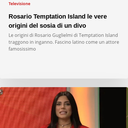
Televisione
Rosario Temptation Island le vere
origini del sosia di un divo
Le origini di Rosario Guglielmi di Temptation Island
traggono in inganno. Fascino latino come un attore
famosissimo