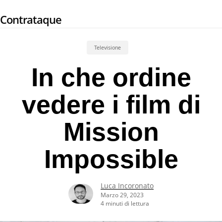
Skip
Contrataque
to
main
content
Televisione
In che ordine
vedere i film di
Mission
Impossible
Luca Incoronato
Marzo 29, 2023
4 minuti di lettura