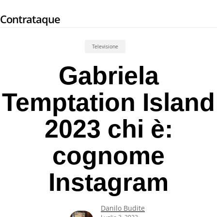
Skip
Contrataque
to
main
content
Televisione
Gabriela
Temptation Island
2023 chi è:
cognome
Instagram
Danilo Budite
Luglio 3, 2023