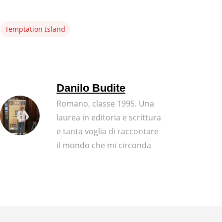
Temptation Island
Danilo Budite
Romano, classe 1995. Una
laurea in editoria e scrittura
e tanta voglia di raccontare
il mondo che mi circonda