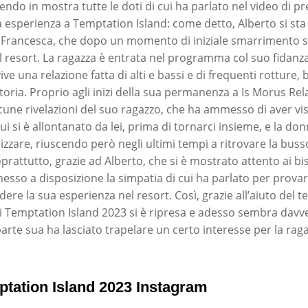
endo in mostra tutte le doti di cui ha parlato nel video di p
a esperienza a Temptation Island: come detto, Alberto si st
e Francesca, che dopo un momento di iniziale smarrimento s
resort. La ragazza è entrata nel programma col suo fidanz
ive una relazione fatta di alti e bassi e di frequenti rotture,
toria. Proprio agli inizi della sua permanenza a Is Morus Rel
alcune rivelazioni del suo ragazzo, che ha ammesso di aver vi
i si è allontanato da lei, prima di tornarci insieme, e la do
izzare, riuscendo però negli ultimi tempi a ritrovare la buss
prattutto, grazie ad Alberto, che si è mostrato attento ai bi
esso a disposizione la simpatia di cui ha parlato per provare
dere la sua esperienza nel resort. Così, grazie all’aiuto del
i Temptation Island 2023 si è ripresa e adesso sembra davve
arte sua ha lasciato trapelare un certo interesse per la raga
ptation Island 2023 Instagram