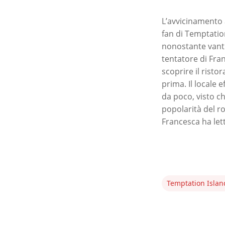
L’avvicinamento a
fan di Temptation
nonostante vanti
tentatore di Fra
scoprire il risto
prima. Il locale 
da poco, visto ch
popolarità del r
Francesca ha let
Temptation Islan