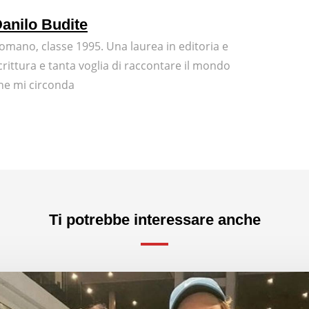
anilo Budite
omano, classe 1995. Una laurea in editoria e
crittura e tanta voglia di raccontare il mondo
he mi circonda
Ti potrebbe interessare anche