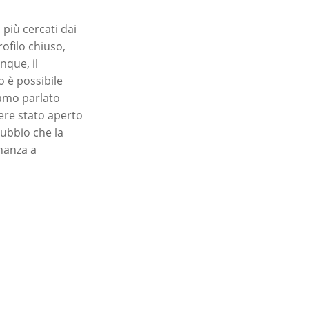
 più cercati dai
rofilo chiuso,
nque, il
o è possibile
iamo parlato
sere stato aperto
dubbio che la
nanza a