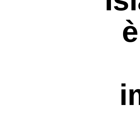
è
i
Premi invio per ce