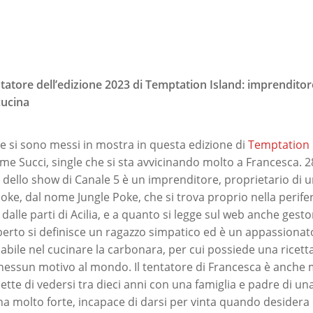
ntatore dell’edizione 2023 di Temptation Island: imprenditor
cucina
he si sono messi in mostra in questa edizione di
Temptation 
me Succi, single che si sta avvicinando molto a Francesca. 28
e dello show di Canale 5 è un imprenditore, proprietario di u
poke, dal nome Jungle Poke, che si trova proprio nella perifer
, dalle parti di Acilia, e a quanto si legge sul web anche gesto
berto si definisce un ragazzo simpatico ed è un appassionato
abile nel cucinare la carbonara, per cui possiede una ricett
nessun motivo al mondo. Il tentatore di Francesca è anche 
tte di vedersi tra dieci anni con una famiglia e padre di un
na molto forte, incapace di darsi per vinta quando desidera 