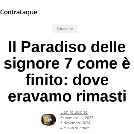
Skip
Contrataque
to
main
content
Televisione
Il Paradiso delle
signore 7 come è
finito: dove
eravamo rimasti
Danilo Budite
Settembre 11, 2023
5 Novembre 2024
4 minuti di lettura