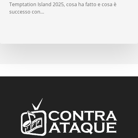
Temptation Island 2025, cosa ha fatto e cosa è
successo con…