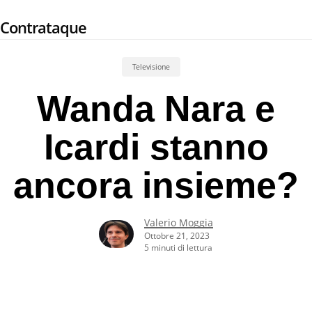
Skip
Contrataque
to
main
content
Televisione
Wanda Nara e
Icardi stanno
ancora insieme?
Valerio Moggia
Ottobre 21, 2023
5 minuti di lettura