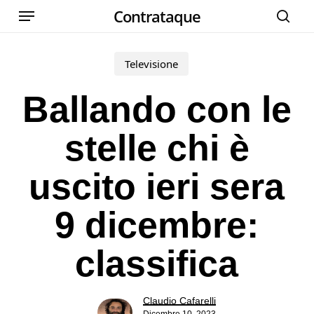
Menu
Skip
Contrataque
cer
to
main
Televisione
content
Ballando con le
stelle chi è
uscito ieri sera
9 dicembre:
classifica
Claudio Cafarelli
Dicembre 10, 2023