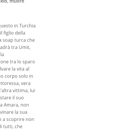
selo, muore
questo in Turchia
 figlio della
la soap turca che
cadrà tra Umit,
la
one tra lo sparo
vare la vita al
uo corpo solo in
ttoressa, vera
ltra vittima, lui
stare il suo
rra Amara, non
vinare la sua
rò a scoprire non
 tutti, che