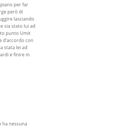
piano per far
rge però di
fuggire lasciando
 sia stato lui ad
sto punto Umit
ia d’accordo con
a stata lei ad
di e finire in
on ha nessuna