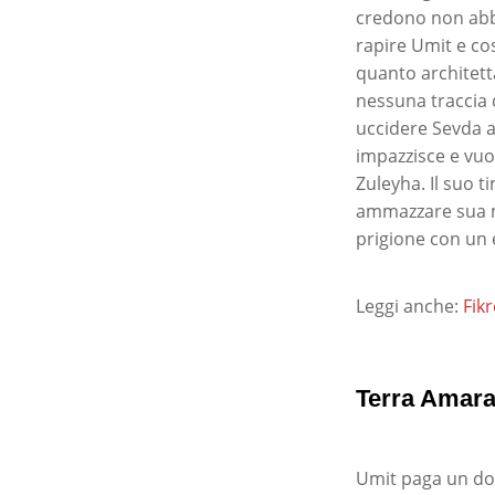
credono non abbi
rapire Umit e co
quanto architett
nessuna traccia 
uccidere Sevda a
impazzisce e vuol
Zuleyha. Il suo t
ammazzare sua ma
prigione con un e
Leggi anche:
Fik
Terra Amar
Umit paga un dom