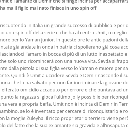
mit è l’amante di Demir che si finge incinta per accaparrar
a ma il figlio mai nato finisce in uno spin off
riscuotendo in Italia un grande successo di pubblico e per 
d uno spin off della serie e che ha al centro Umit, o meglio il
ore per lo Yaman junior. In queste ore le anticipazioni del
ntate già andate in onda in patria ci spoilerano già cosa ac
asciandoci l’amaro in bocca di più di un lutto inaspettato e 
he solo uno ricomincerà con una nuova vita. Sevda si frapp
te dalla pistola di sua figlia verso lo Yaman e muore per sal
mante. Quindi è Umit a uccidere Sevda e Demir nasconde il s
nna che lo ha salvato per non far incriminare la giovane do
 efferato omicidio accaduto per errore e che puntava ad un’a
punto la ragazza si gioca l’ultimo jolly possibile per riconqui
a vera e propria beffa. Umit non è incinta di Demir in Te
ambino, se lo è inventato per cercare di riconquistarlo e ro
n la moglie Zuleyha. Il ricco proprietario terriero viene pe
lo del fatto che la sua ex amante sia gravida e all’insaputa di