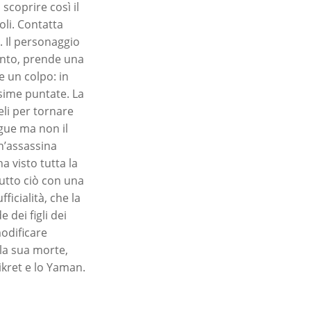
scoprire così il
li. Contatta
. Il personaggio
mento, prende una
e un colpo: in
sime puntate. La
li per tornare
ngue ma non il
n’assassina
a visto tutta la
tutto ciò con una
icialità, che la
 dei figli dei
odificare
lla sua morte,
ikret e lo Yaman.