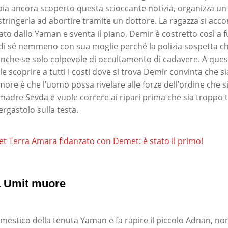
a ancora scoperto questa scioccante notizia, organizza un 
stringerla ad abortire tramite un dottore. La ragazza si acco
ato dallo Yaman e sventa il piano, Demir è costretto così a 
di sé nemmeno con sua moglie perché la polizia sospetta che
nche se solo colpevole di occultamento di cadavere. A que
e scoprire a tutti i costi dove si trova Demir convinta che s
imore è che l’uomo possa rivelare alle forze dell’ordine che si
dre Sevda e vuole correre ai ripari prima che sia troppo tar
rgastolo sulla testa.
ret Terra Amara fidanzato con Demet: è stato il primo!
a Umit muore
estico della tenuta Yaman e fa rapire il piccolo Adnan, n