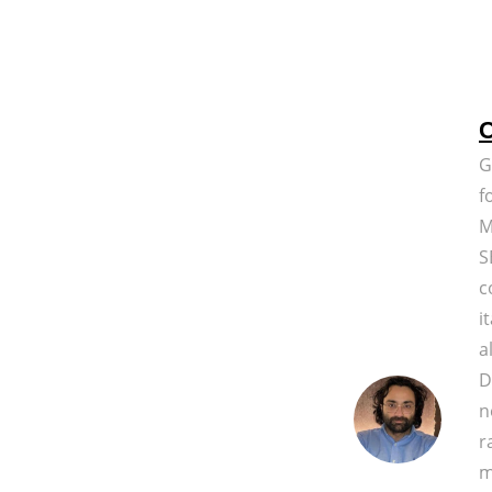
C
G
f
M
S
c
i
a
D
n
r
m