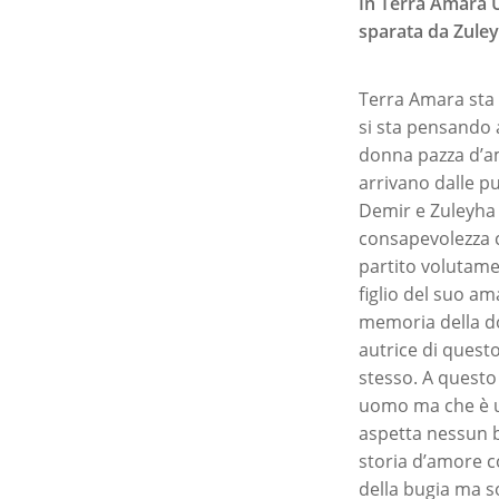
In Terra Amara U
sparata da Zuleyh
Terra Amara sta 
si sta pensando a
donna pazza d’am
arrivano dalle pu
Demir e Zuleyha l
consapevolezza c
partito volutamen
figlio del suo a
memoria della do
autrice di questo
stesso. A questo 
uomo ma che è un
aspetta nessun b
storia d’amore co
della bugia ma so