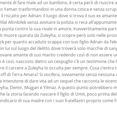
ente di fare male ad un bambino, è certa però di riuscire a 
lo Yaman trasformandosi in una donna cinica e senza scrupo
il riscatto per Adnan: il luogo dove si trova il suo ex amante
ilal Altınbilek senza avvisare la polizia si reca all’appunta
la punta contro la sua rivale in amore. Inavvertitamente part
 muore sparata da Zuleyha, si scopre però solo nelle pros
k per quanto accaduto scappa con suo figlio Adnan da Feke
on lui sul luogo del delitto dove troverà solo macchie di sa
iovane amante di suo marito credendo così di non essere u
 è così, nascosto dietro un cespuglio c’è un testimone che h
re il carcere a Zuleyha lo occulta per sempre. Cosa c’entra 
off di Terra Amara? Si vocifera, ovviamente senza nessuna uff
intenzione di dare vita ad un sequel che racconta le vicende
eyha, Demir, Mujgan e Yilmaz. A questo punto potrebbero m
e la storia facendo nascere il figlio di Umit, poco prima de
endicarsi di sua madre con i suoi fratellastri proprio come F