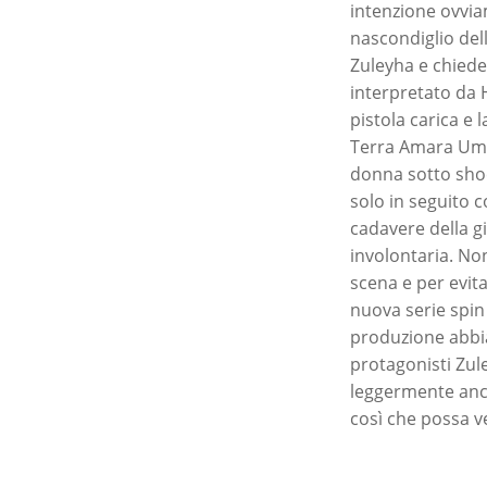
intenzione ovviam
nascondiglio del
Zuleyha e chiede 
interpretato da H
pistola carica e 
Terra Amara Umit
donna sotto shoc
solo in seguito c
cadavere della g
involontaria. Non
scena e per evita
nuova serie spin 
produzione abbia 
protagonisti Zul
leggermente anch
così che possa v