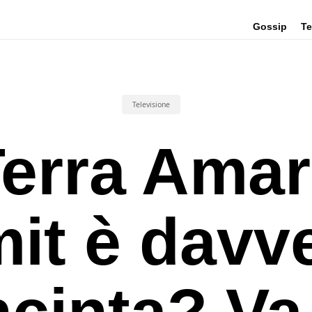
Gossip
Te
Televisione
erra Ama
it è davv
ncinta? Va