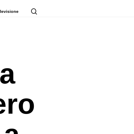
cerca
levisione
ra
ero
 a