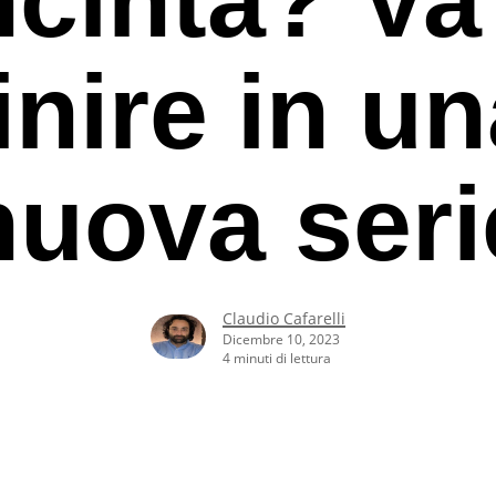
inire in u
nuova seri
Claudio Cafarelli
Dicembre 10, 2023
4 minuti di lettura
rcare o ESC per uscire