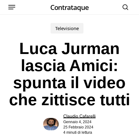
Menu
Skip
Contrataque
cer
to
main
Televisione
content
Luca Jurman
lascia Amici:
spunta il video
che zittisce tutti
Claudio Cafarelli
Gennaio 4, 2024
25 Febbraio 2024
4 minuti di lettura