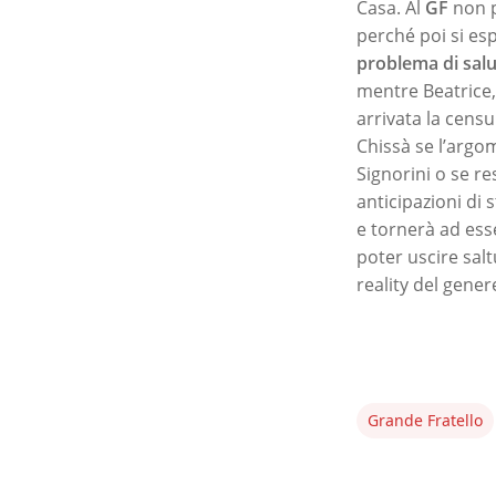
Casa. Al
GF
non p
perché poi si es
problema di sal
mentre Beatrice,
arrivata la censu
Chissà se l’argo
Signorini o se re
anticipazioni di
e tornerà ad esse
poter uscire salt
reality del gene
Grande Fratello