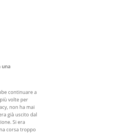
n una
bbe continuare a
più volte per
vacy, non ha mai
ra già uscito dal
ione. Si era
una corsa troppo