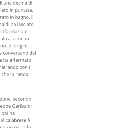
di una decina di
ato in puntata.
ato in bagno. Il
aldi ha lasciato
 informazioni
’altra, almeno
nte di origini
e conversano del
ce ha affermato
chierando con i
e che lo renda
zione, secondo
seppe Garibaldi
, poi ha
del
calabrese
è
asa, un periodo