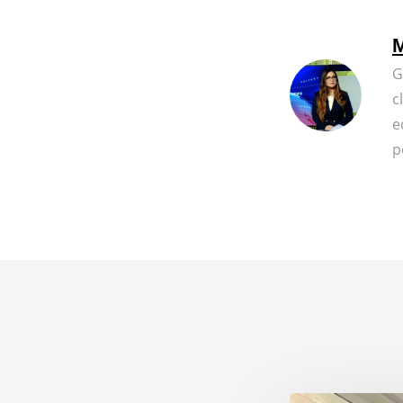
M
G
c
e
p