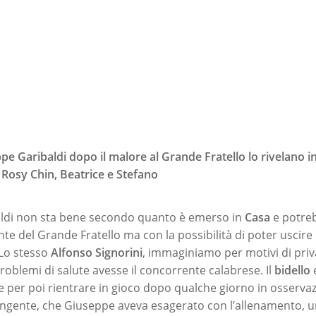
e Garibaldi dopo il malore al Grande Fratello lo rivelano i
Rosy Chin, Beatrice e Stefano
ldi non sta bene secondo quanto è emerso in
Casa
e potre
te del Grande Fratello ma con la possibilità di poter uscire 
 Lo stesso
Alfonso Signorini
, immaginiamo per motivi di pri
roblemi di salute avesse il concorrente calabrese. Il
bidello
e
 per poi rientrare in gioco dopo qualche giorno in osservaz
rangente, che Giuseppe aveva esagerato con l’allenamento, 