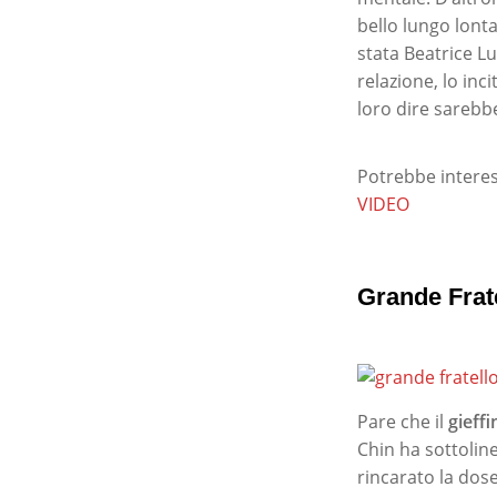
bello lungo lonta
stata Beatrice L
relazione, lo in
loro dire sarebbe
Potrebbe interes
VIDEO
Grande Frate
Pare che il
gieffi
Chin ha sottolin
rincarato la dos