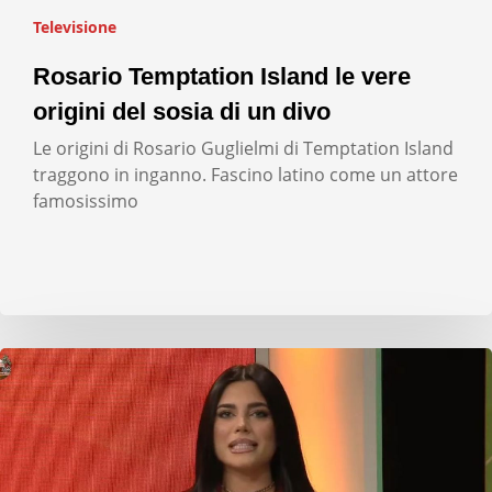
Televisione
Rosario Temptation Island le vere
origini del sosia di un divo
Le origini di Rosario Guglielmi di Temptation Island
traggono in inganno. Fascino latino come un attore
famosissimo