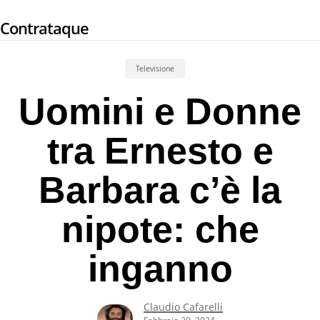
Skip
Contrataque
to
main
content
Televisione
Uomini e Donne
tra Ernesto e
Barbara c’è la
nipote: che
inganno
Claudio Cafarelli
Febbraio 29, 2024