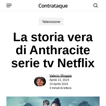
Menu
Skip
Contrataque
cer
to
main
Televisione
content
La storia vera
di Anthracite
serie tv Netflix
Valerio Moggia
Aprile 13, 2024
15 Aprile 2024
3 minuti di lettura