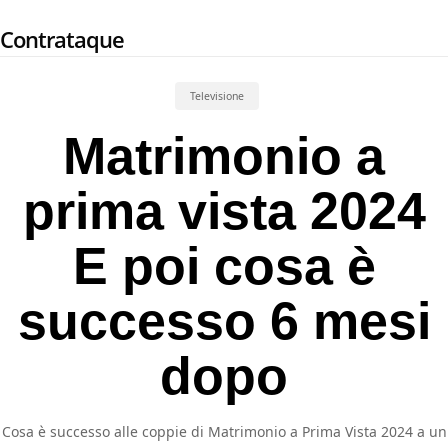
Skip
Contrataque
to
main
content
Televisione
Matrimonio a
prima vista 2024
E poi cosa è
successo 6 mesi
dopo
Cosa è successo alle coppie di Matrimonio a Prima Vista 2024 a un