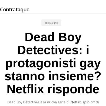
Skip
Contrataque
to
main
content
Televisione
Dead Boy
Detectives: i
protagonisti gay
stanno insieme?
Netflix risponde
Dead Boy Detectives è la nuova serie di Netflix, spin-off di