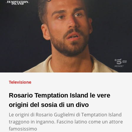
Televisione
Rosario Temptation Island le vere
origini del sosia di un divo
Le origini di Rosario Guglielmi di Temptation Island
traggono in inganno. Fascino latino come un attore
famosissimo