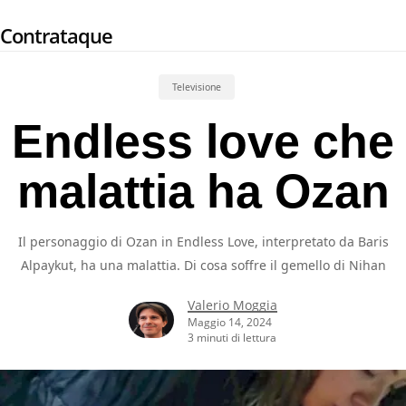
Skip
Contrataque
to
main
content
Televisione
Endless love che
malattia ha Ozan
Il personaggio di Ozan in Endless Love, interpretato da Baris
Alpaykut, ha una malattia. Di cosa soffre il gemello di Nihan
Valerio Moggia
Maggio 14, 2024
3 minuti di lettura