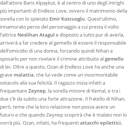
dall’attore Baris Alpaykut, è al centro di uno degli intrighi
più importanti di Endless Love, ovvero il matrimonio della
sorella con lo spietato
Emir Kozcuoglu
. Quest’ultimo,
innamorato perso del personaggio a cui presta il volto
l’attrice
Neslihan Atagul
e disposto a tutto pur di averla,
arriverà a far credere al gemello di essere il responsabile
dell’omicidio di una donna, forzando quindi Nihan a
sposarlo per non rivelare il crimine attribuito al
gemello
di lei. Oltre a questo, Ozan di Endless Love ha anche una
grave
malattia
, che lui vede come un insormontabile
ostacolo alla sua felicità. Il ragazzo inizia infatti a
frequentare
Zeynep
, la sorella minore di Kemal, e tra i
due c’è da subito una forte attrazione. Il fratello di Nihan,
però, teme che la loro relazione non possa avere un
futuro e che quando Zeynep scoprirà che è malato non lo
vorrà più. Ozan, infatti, ha frequenti
attacchi epilettici
,