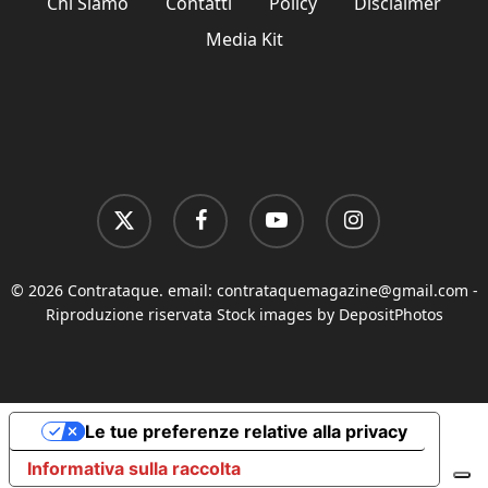
Chi Siamo
Contatti
Policy
Disclaimer
Media Kit
x-
facebook
youtube
instagram
twitter
© 2026 Contrataque. email:
contrataquemagazine@gmail.com
-
Riproduzione riservata Stock images by DepositPhotos
Le tue preferenze relative alla privacy
Informativa sulla raccolta