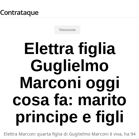
Skip
Contrataque
to
main
content
Televisione
Elettra figlia
Guglielmo
Marconi oggi
cosa fa: marito
principe e figli
Elettra Marconi quarta figlia di Guglielmo Marconi è viva, ha 94