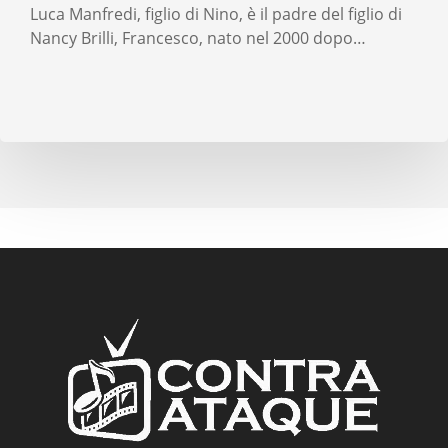
Luca Manfredi, figlio di Nino, è il padre del figlio di
Nancy Brilli, Francesco, nato nel 2000 dopo…