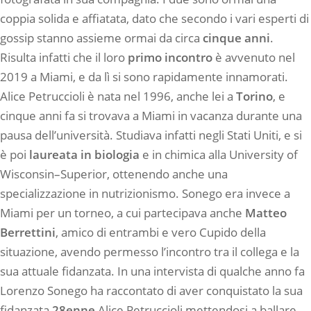
coppia solida e affiatata, dato che secondo i vari esperti di
gossip stanno assieme ormai da circa
cinque
anni
.
Risulta infatti che il loro
primo incontro
è avvenuto nel
2019 a Miami, e da lì si sono rapidamente innamorati.
Alice Petruccioli è nata nel 1996, anche lei a
Torino
, e
cinque anni fa si trovava a Miami in vacanza durante una
pausa dell’università. Studiava infatti negli Stati Uniti, e si
è poi
laureata in biologia
e in chimica alla University of
Wisconsin–Superior, ottenendo anche una
specializzazione in nutrizionismo. Sonego era invece a
Miami per un torneo, a cui partecipava anche
Matteo
Berrettini
, amico di entrambi e vero Cupido della
situazione, avendo permesso l’incontro tra il collega e la
sua attuale fidanzata. In una intervista di qualche anno fa
Lorenzo Sonego ha raccontato di aver conquistato la sua
fidanzata
28enne
Alice Petruccioli mettendosi a ballare