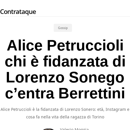
Skip
Contrataque
to
main
content
Gossip
Alice Petruccioli
chi è fidanzata di
Lorenzo Sonego
c’entra Berrettini
Alice Petruccioli è la fidanzata di Lorenzo Sonero: età, Instagram e
cosa fa nella vita della ragazza di Torino
Valerio Moggia