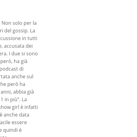
. Non solo per la
i del gossip. La
scussione in tutti
re, accusata dei
ra. I due si sono
 però, ha già
l podcast di
ortata anche sul
che però ha
 anni, abbia già
1 in più”. La
how girl è infatti
 è anche data
acile essere
e quindi è