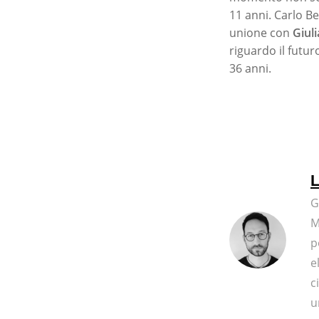
11 anni. Carlo B
unione con
Giuli
riguardo il futur
36 anni.
L
G
M
p
e
c
u