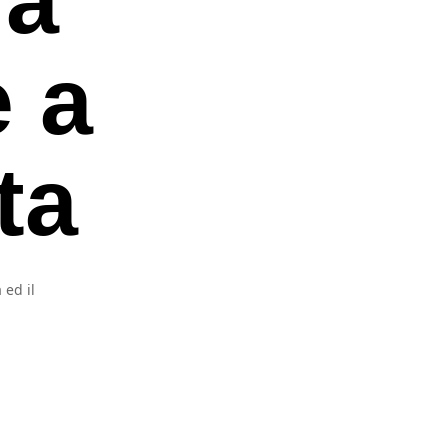
 a
ta
 ed il