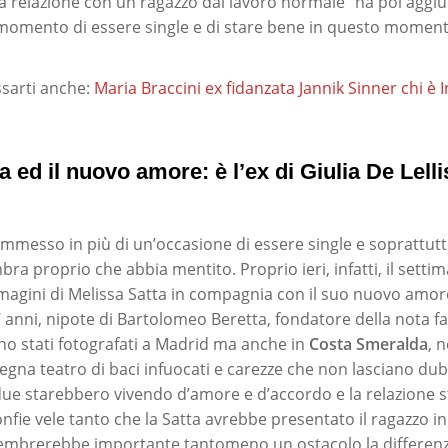
una relazione con un ragazzo dal lavoro normale” ha poi aggiu
omento di essere single e di stare bene in questo moment
sarti anche:
Maria Braccini ex fidanzata Jannik Sinner chi è
a ed il nuovo amore: è l’ex di Giulia De Lelli
mmesso in più di un’occasione di essere single e soprattutto
ra proprio che abbia mentito. Proprio ieri, infatti, il setti
magini di Melissa Satta in compagnia con il suo nuovo amore.
7 anni, nipote di Bartolomeo Beretta, fondatore della nota f
ono stati fotografati a Madrid ma anche in
Costa Smeralda
, 
egna teatro di baci infuocati e carezze che non lasciano dub
ue starebbero vivendo d’amore e d’accordo e la relazione 
ie vele tanto che la Satta avrebbe presentato il ragazzo in 
brerebbe importante tantomeno un ostacolo la differenza