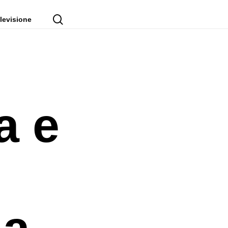
cerca
levisione
a e
la