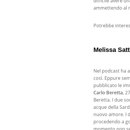
difficile avere 
ammettendo al m
Potrebbe interes
Melissa Satt
Nel podcast ha a
così. Eppure semb
pubblicato le im
Carlo Beretta
, 2
Beretta. I due s
acque della Sard
nuovo amore. I d
procedendo a gonf
momento non sem