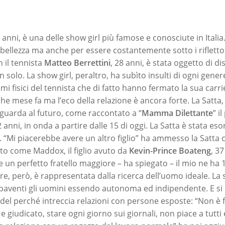
8 anni, è una delle show girl più famose e conosciute in Italia
 bellezza ma anche per essere costantemente sotto i riflettor
 il tennista
Matteo Berrettini
, 28 anni, è stata oggetto di di
non solo. La show girl, peraltro, ha subìto insulti di ogni gene
 fisici del tennista che di fatto hanno fermato la sua carrie
he mese fa ma l’eco della relazione è ancora forte. La Satta,
 guarda al futuro, come raccontato a “
Mamma Dilettante
” i
2 anni, in onda a partire dalle 15 di oggi. La Satta è stata es
 “Mi piacerebbe avere un altro figlio” ha ammesso la Satta 
to come Maddox, il figlio avuto da
Kevin-Prince Boateng
, 37
 un perfetto fratello maggiore – ha spiegato – il mio ne ha 1
re, però, è rappresentata dalla ricerca dell’uomo ideale. La s
paventi gli uomini essendo autonoma ed indipendente. E si
del perché intreccia relazioni con persone esposte: “Non è f
e giudicato, stare ogni giorno sui giornali, non piace a tutti 