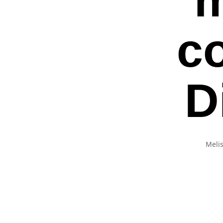
c
D
Melis
Premi invio per ce