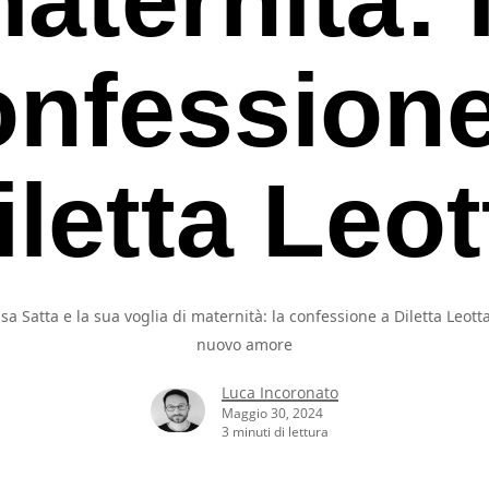
onfessione
iletta Leot
sa Satta e la sua voglia di maternità: la confessione a Diletta Leotta
nuovo amore
Luca Incoronato
Maggio 30, 2024
3 minuti di lettura
rcare o ESC per uscire