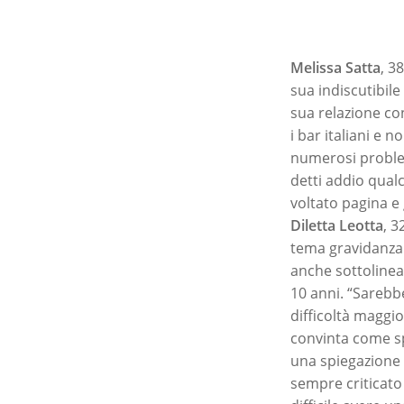
Melissa Satta
, 3
sua indiscutibile
sua relazione con
i bar italiani e 
numerosi problemi
detti addio qualc
voltato pagina e
Diletta Leotta
, 3
tema gravidanza.
anche sottolinea
10 anni. “Sarebbe
difficoltà maggio
convinta come s
una spiegazione 
sempre criticato 