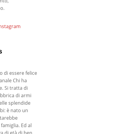
nto,
o.
 Instagram
s
 di essere felice
manale Chi ha
 Si tratta di
abbrica di armi
nelle splendide
bi: è nato un
starebbe
famiglia. Ed al
 di età di ben