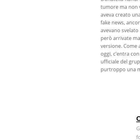
tumore ma non ve
aveva creato una 
fake news, ancor
avevano svelato
però arrivate ma
versione. Come a
oggi, c’entra con
ufficiale del gr
purtroppo una ma
C
G
f