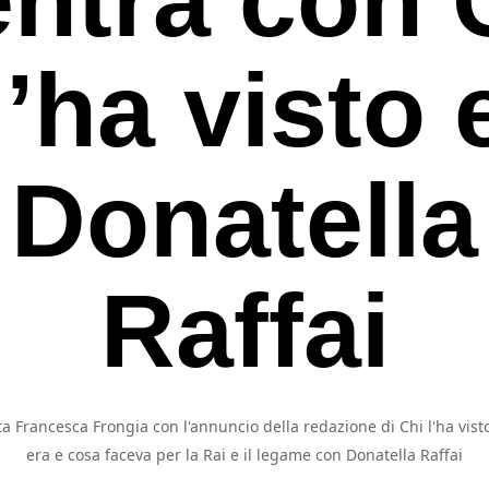
l’ha visto 
Donatella
Raffai
a Francesca Frongia con l'annuncio della redazione di Chi l'ha visto
rcare o ESC per uscire
era e cosa faceva per la Rai e il legame con Donatella Raffai