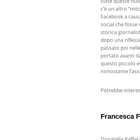
tutte queste nuo
c’è un altro “mit
Facebook a causa 
social che fosse
storica giornalis
dopo una riflessi
passato poi nelle
portato avanti da
questo piccolo e
nonostante l’asse
Potrebbe interes
Francesca F
Donatella Raffai 