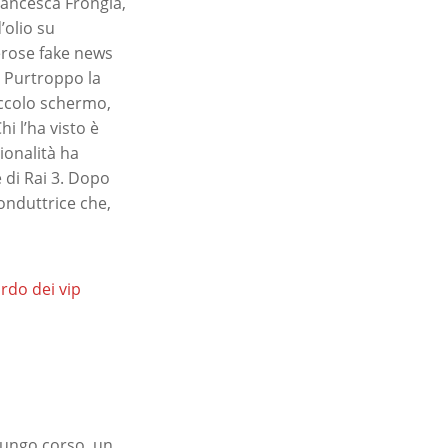
rancesca Frongia,
’olio su
merose fake news
. Purtroppo la
piccolo schermo,
i l’ha visto è
ionalità ha
e di Rai 3. Dopo
onduttrice che,
rdo dei vip
 lungo corso, un