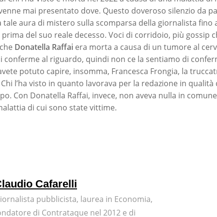
nne mai presentato dove. Questo doveroso silenzio da par
tale aura di mistero sulla scomparsa della giornalista fino a
 prima del suo reale decesso. Voci di corridoio, più gossip c
 che
Donatella Raffai
era morta a causa di un tumore al cerv
i conferme al riguardo, quindi non ce la sentiamo di confe
vete potuto capire, insomma, Francesca Frongia, la truccat
 Chi l’ha visto in quanto lavorava per la redazione in qualità
uppo. Con Donatella Raffai, invece, non aveva nulla in comune
lattia di cui sono state vittime.
laudio Cafarelli
iornalista pubblicista, laurea in Economia,
ondatore di Contrataque nel 2012 e di