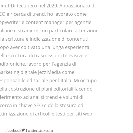
inutiDiRecupero nel 2020. Appassionato di
EO e ricerca di trend, ho lavorato come
opywriter e content manager per agenzie
taliane e straniere con particolare attenzione
lla scrittura e indicizzazione di contenuti.
opo aver coltivato una lunga esperienza
ella scrittura di trasmissioni televisive e
adiofoniche, lavoro per l'agenzia di
arketing digitale Jezz Media come
esponsabile editoriale per l'Italia. Mi occupo
ella costruzione di piani editoriali facendo
iferimento ad analisi trend e volumi di
icerca in chiave SEO e della stesura ed
ttimizzazione di articoli e testi per siti web
Twitter
Facebook
LinkedIn