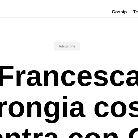
Gossip
Te
Televisione
Francesc
rongia co
entra con 