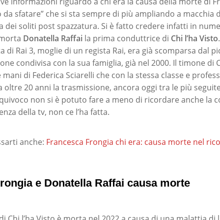
ve informazioni riguardo a chi era la causa della morte di F
o da sfatare” che si sta sempre di più ampliando a macchia d
dei soliti post spazzatura. Si è fatto credere infatti in nu
 morta
Donatella Raffai
la prima conduttrice di
Chi l’ha Visto
ta di Rai 3, moglie di un regista Rai, era già scomparsa dal 
one condivisa con la sua famiglia, già nel 2000. Il timone di Ch
 mani di Federica Sciarelli che con la stessa classe e profess
 oltre 20 anni la trasmissione, ancora oggi tra le più seguit
quivoco non si è potuto fare a meno di ricordare anche la c
nza della tv, non ce l’ha fatta.
sarti anche:
Francesca Frongia chi era: causa morte nel rico
rongia e Donatella Raffai causa morte
di Chi l’ha Visto è morta nel 2022 a causa di una malattia di