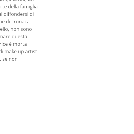
te della famiglia
l diffondersi di
he di cronaca,
ello, non sono
rmare questa
rice è morta
 di make up artist
, se non