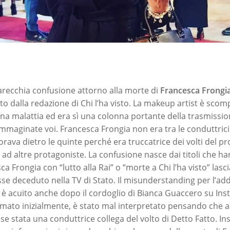
arecchia confusione attorno alla morte di
Francesca Frongi
to dalla redazione di Chi l’ha visto. La makeup artist è scomp
una malattia ed era sì una colonna portante della trasmissio
mmaginate voi. Francesca Frongia non era tra le conduttrici 
avorava dietro le quinte perché era truccatrice dei volti del
i ad altre protagoniste. La confusione nasce dai titoli che ha
a Frongia con “lutto alla Rai” o “morte a Chi l’ha visto” lasci
se deceduto nella TV di Stato. Il misunderstanding per l’add
si è acuito anche dopo il cordoglio di Bianca Guaccero su In
ormato inizialmente, è stato mal interpretato pensando che 
sse stata una conduttrice collega del volto di Detto Fatto.