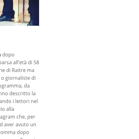
a
dopo
arsa all’età di 58
ne di Raitre ma
o giornaliste di
 programma, da
nno descritto la
ando i lettori nel
io alla
stagram che, per
ad aver avuto un
 Insomma dopo