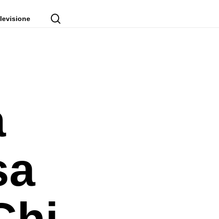
cerca
levisione
a
sa
Chi