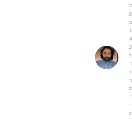
M
S
c
i
a
D
n
r
m
r
d
r
r
o