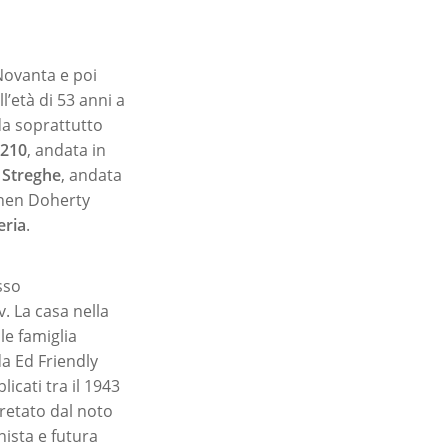
 Novanta e poi
l’età di 53 anni a
rda soprattutto
0210
, andata in
y
Streghe
, andata
nnen Doherty
eria
.
sso
v. La casa nella
le famiglia
a Ed Friendly
licati tra il 1943
pretato dal noto
nista e futura