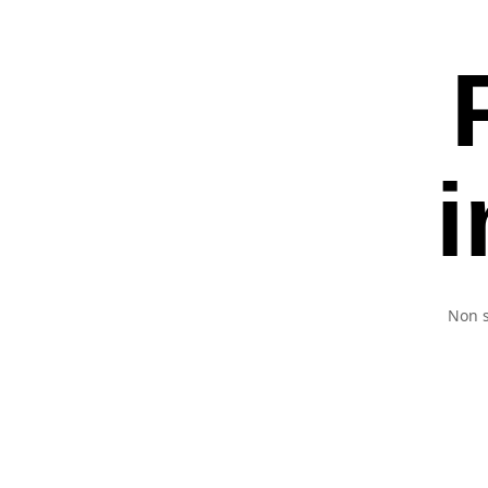
i
Non s
Premi invio per ce