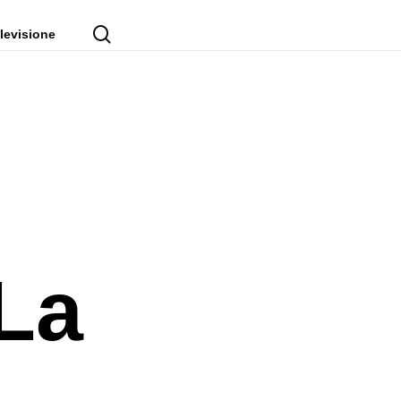
cerca
levisione
La
a