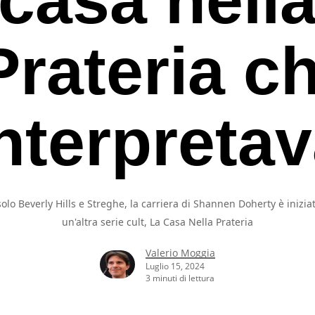
Prateria ch
nterpreta
olo Beverly Hills e Streghe, la carriera di Shannen Doherty è inizia
un'altra serie cult, La Casa Nella Prateria
Valerio Moggia
Luglio 15, 2024
3 minuti di lettura
rcare o ESC per uscire