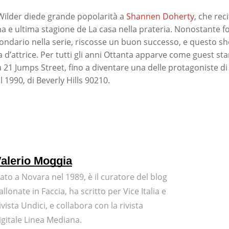
y Wilder diede grande popolarità a
Shannen Doherty
, che reci
na e ultima stagione de La casa nella prateria. Nonostante f
ndario nella serie, riscosse un buon successo, e questo sho
a d’attrice. Per tutti gli anni Ottanta apparve come guest star
 21 Jumps Street, fino a diventare una delle protagoniste di
l 1990, di Beverly Hills 90210.
alerio Moggia
ato a Novara nel 1989, è il curatore del blog
allonate in Faccia, ha scritto per Vice Italia e
ivista Undici, e collabora con la rivista
igitale Linea Mediana.