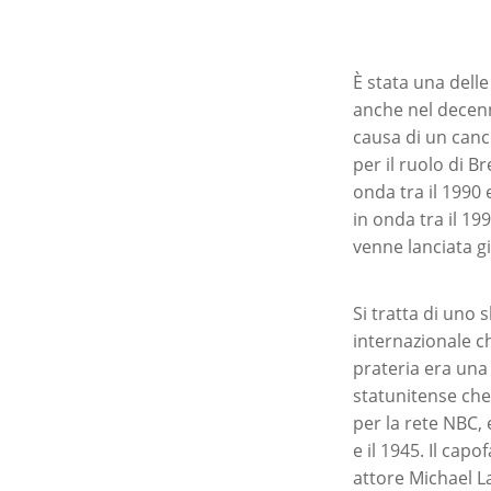
È stata una dell
anche nel decen
causa di un cancr
per il ruolo di B
onda tra il 1990 
in onda tra il 1
venne lanciata g
Si tratta di uno
internazionale ch
prateria era una 
statunitense che
per la rete NBC, e
e il 1945. Il cap
attore Michael La