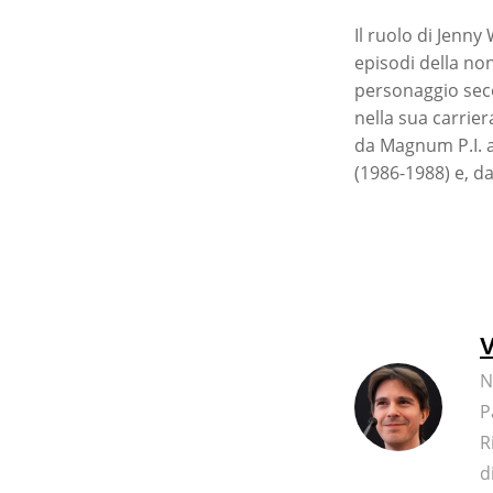
Il ruolo di Jenn
episodi della no
personaggio seco
nella sua carrier
da Magnum P.I. a
(1986-1988) e, da
V
N
P
R
d