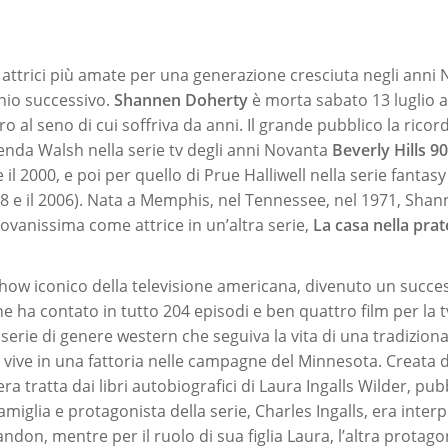
e attrici più amate per una generazione cresciuta negli anni
nio successivo.
Shannen Doherty
è morta sabato 13 luglio al
o al seno di cui soffriva da anni. Il grande pubblico la rico
renda Walsh nella serie tv degli anni Novanta
Beverly Hills 9
e il 2000, e poi per quello di Prue Halliwell nella serie fantas
998 e il 2006). Nata a Memphis, nel Tennessee, nel 1971, Sha
iovanissima come attrice in un’altra serie,
La casa nella prat
 show iconico della televisione americana, divenuto un succe
e ha contato in tutto 204 episodi e ben quattro film per la t
serie di genere western che seguiva la vita di una tradiziona
 vive in una fattoria nelle campagne del Minnesota. Creata d
ra tratta dai libri autobiografici di Laura Ingalls Wilder, pubb
ofamiglia e protagonista della serie, Charles Ingalls, era inter
ndon, mentre per il ruolo di sua figlia Laura, l’altra protago