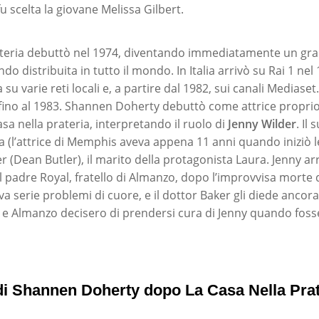
 fu scelta la giovane Melissa Gilbert.
rateria debuttò nel 1974, diventando immediatamente un gr
ndo distribuita in tutto il mondo. In Italia arrivò su Rai 1 nel
su varie reti locali e, a partire dal 1982, sui canali Mediaset
, fino al 1983. Shannen Doherty debuttò come attrice proprio
sa nella prateria, interpretando il ruolo di
Jenny Wilder
. Il
a (l’attrice di Memphis aveva appena 11 anni quando iniziò le
r (Dean Butler), il marito della protagonista Laura. Jenny ar
 padre Royal, fratello di Almanzo, dopo l’improvvisa morte 
a serie problemi di cuore, e il dottor Baker gli diede ancor
a e Almanzo decisero di prendersi cura di Jenny quando foss
 di Shannen Doherty dopo La Casa Nella Prat