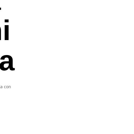
i
va
ta con