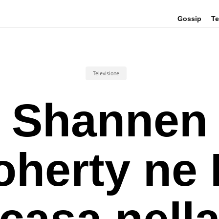
Gossip
Te
Televisione
Shannen
oherty ne 
casa nell