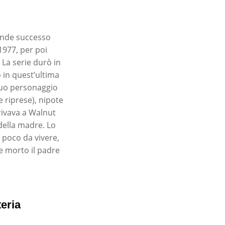
ande successo
 1977, per poi
. La serie durò in
 in quest’ultima
 suo personaggio
 riprese), nipote
rivava a Walnut
della madre. Lo
a poco da vivere,
e morto il padre
eria