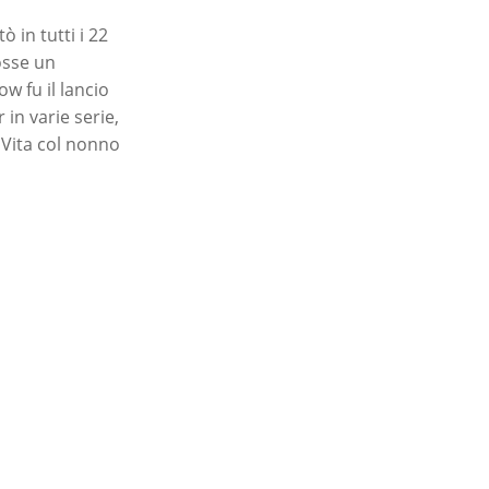
tò in tutti i 22
osse un
w fu il lancio
 in varie serie,
 Vita col nonno