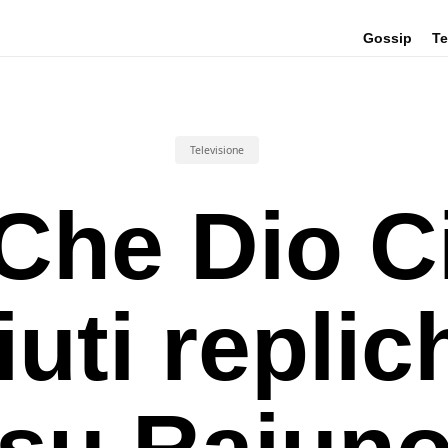
Gossip
Te
Televisione
Che Dio C
iuti replic
su Raiun