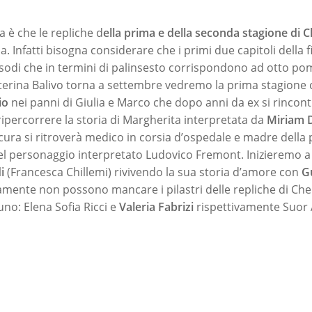
a è che le repliche d
ella prima e della seconda stagione di C
 Infatti bisogna considerare che i primi due capitoli della 
odi che in termini di palinsesto corrispondono ad otto po
terina Balivo torna a settembre vedremo la prima stagione
io
nei panni di Giulia e Marco che dopo anni da ex si rincon
ripercorrere la storia di Margherita interpretata da
Miriam
cura si ritroverà medico in corsia d’ospedale e madre della
el personaggio interpretato Ludovico Fremont. Inizieremo 
di
(Francesca Chillemi) rivivendo la sua storia d’amore con
G
amente non possono mancare i pilastri delle repliche di Che 
uno: Elena Sofia Ricci e
Valeria Fabrizi
rispettivamente Suor 