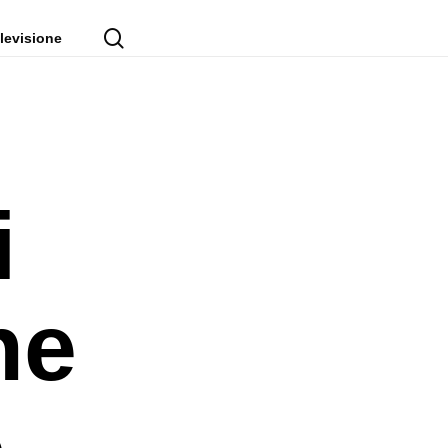
cerca
levisione
i
he
o