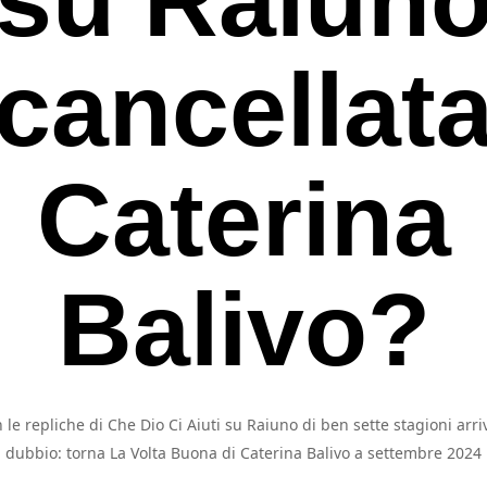
cancellat
Caterina
Balivo?
 le repliche di Che Dio Ci Aiuti su Raiuno di ben sette stagioni arriv
rcare o ESC per uscire
dubbio: torna La Volta Buona di Caterina Balivo a settembre 2024