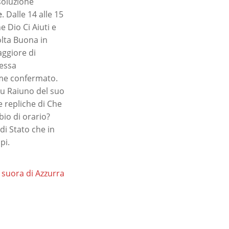
 soluzione
e
. Dalle 14 alle 15
e Dio Ci Aiuti e
olta Buona in
aggiore di
tessa
me confermato.
 su Raiuno del suo
e repliche di Che
bio di orario?
di Stato che in
pi.
a suora di Azzurra