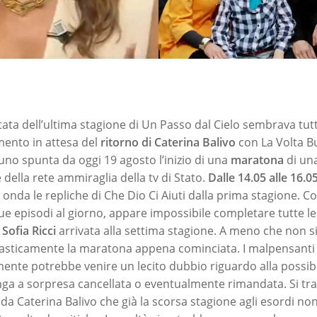
tata dell’ultima stagione di Un Passo dal Cielo sembrava tu
mento in attesa del
ritorno di Caterina Balivo
con La Volta B
uno spunta da oggi 19 agosto l’inizio di una
maratona
di una
della rete ammiraglia della tv di Stato.
Dalle 14.05 alle 16.0
onda le repliche di Che Dio Ci Aiuti dalla prima stagione. C
e episodi al giorno, appare impossibile completare tutte le
 Sofia Ricci
arrivata alla settima stagione. A meno che non si
asticamente la maratona appena cominciata. I malpensant
mente potrebbe venire un lecito dubbio riguardo alla possibil
ga a sorpresa cancellata o eventualmente rimandata. Si tra
da Caterina Balivo che già la scorsa stagione agli esordi no