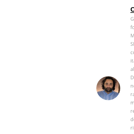
C
G
f
M
S
c
i
a
D
n
r
m
r
d
r