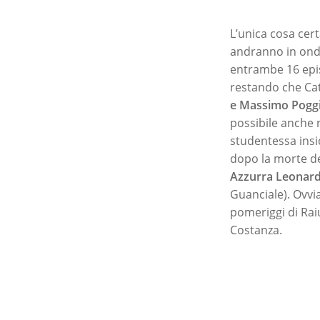
L’unica cosa cert
andranno in onda.
entrambe 16 epis
restando che Ca
e Massimo Pogg
possibile anche 
studentessa insi
dopo la morte d
Azzurra Leonar
Guanciale). Ovvi
pomeriggi di Rai
Costanza.