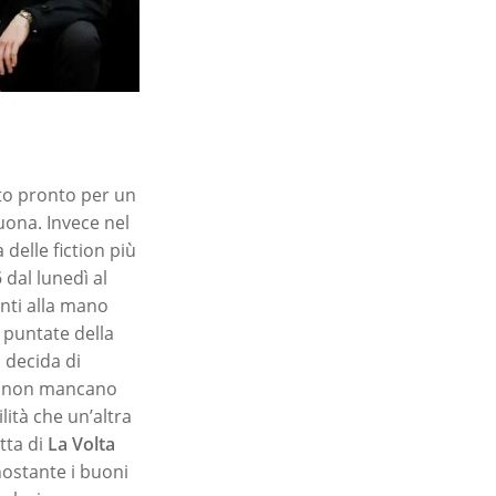
tto pronto per un
uona. Invece nel
 delle fiction più
5
dal lunedì al
onti alla mano
 puntate della
 decida di
i non mancano
ità che un’altra
tta di
La Volta
nostante i buoni