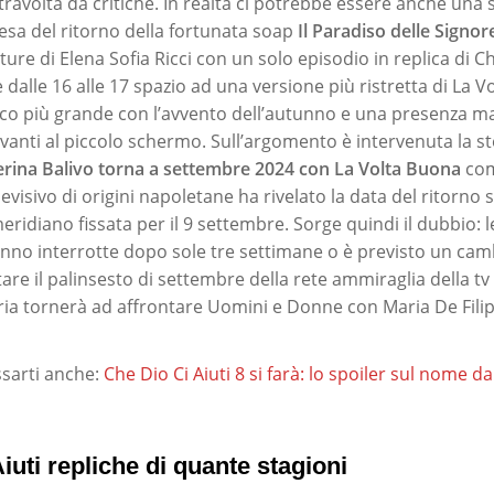
 travolta da critiche. In realtà ci potrebbe essere anche una
tesa del ritorno della fortunata soap
Il Paradiso delle Signor
ture di Elena Sofia Ricci con un solo episodio in replica di Ch
alle 16 alle 17 spazio ad una versione più ristretta di La V
cco più grande con l’avvento dell’autunno e una presenza m
avanti al piccolo schermo. Sull’argomento è intervenuta la s
erina Balivo torna a settembre 2024 con La Volta Buona
co
televisivo di origini napoletane ha rivelato la data del ritorno
diano fissata per il 9 settembre. Sorge quindi il dubbio: l
ranno interrotte dopo sole tre settimane o è previsto un cam
re il palinsesto di settembre della rete ammiraglia della tv 
aria tornerà ad affrontare Uomini e Donne con Maria De Filip
sarti anche:
Che Dio Ci Aiuti 8 si farà: lo spoiler sul nome d
iuti repliche di quante stagioni