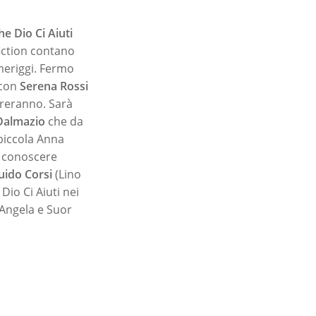
he Dio Ci Aiuti
fiction contano
meriggi. Fermo
 con
Serena Rossi
treranno. Sarà
Dalmazio
che da
 piccola Anna
a conoscere
uido Corsi
(Lino
Dio Ci Aiuti nei
Angela e Suor