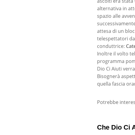
ascolti era stata
alternativa in at
spazio alle avven
successivamente d
attesa di un blo
telespettatori d
conduttrice:
Cat
Inoltre il volto 
programma pomeri
Dio Ci Aiuti ver
Bisognerà aspetta
quella fascia or
Potrebbe interes
Che Dio Ci A