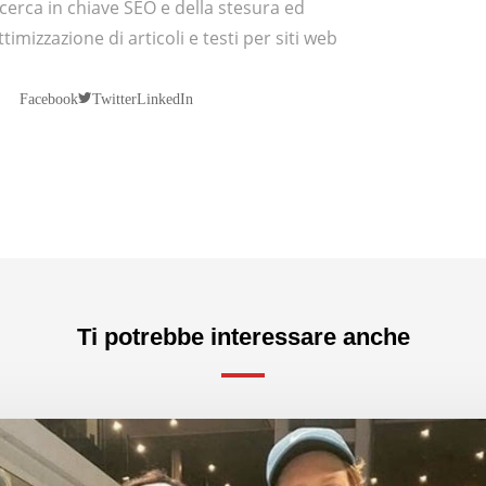
icerca in chiave SEO e della stesura ed
ttimizzazione di articoli e testi per siti web
Twitter
Facebook
LinkedIn
Ti potrebbe interessare anche