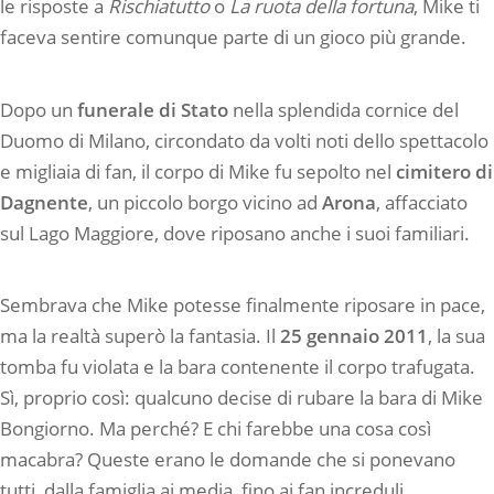
le risposte a
Rischiatutto
o
La ruota della fortuna
, Mike ti
faceva sentire comunque parte di un gioco più grande.
Dopo un
funerale di Stato
nella splendida cornice del
Duomo di Milano, circondato da volti noti dello spettacolo
e migliaia di fan, il corpo di Mike fu sepolto nel
cimitero di
Dagnente
, un piccolo borgo vicino ad
Arona
, affacciato
sul Lago Maggiore, dove riposano anche i suoi familiari.
Sembrava che Mike potesse finalmente riposare in pace,
ma la realtà superò la fantasia. Il
25 gennaio 2011
, la sua
tomba fu violata e la bara contenente il corpo trafugata.
Sì, proprio così: qualcuno decise di rubare la bara di Mike
Bongiorno. Ma perché? E chi farebbe una cosa così
macabra? Queste erano le domande che si ponevano
tutti, dalla famiglia ai media, fino ai fan increduli.