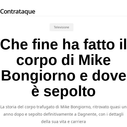
Skip
Contrataque
to
main
content
Televisione
Che fine ha fatto il
corpo di Mike
Bongiorno e dove
è sepolto
La storia del corpo trafugato di Mike Bongiorno, ritrovato quasi un
anno dopo e sepolto definitivamente a Dagnente, con i dettagli
della sua vita e carriera