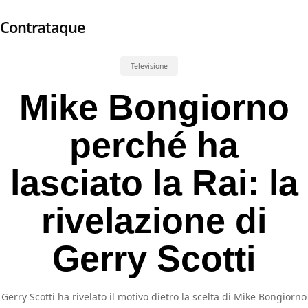
Skip
Contrataque
to
main
content
Televisione
Mike Bongiorno
perché ha
lasciato la Rai: la
rivelazione di
Gerry Scotti
Gerry Scotti ha rivelato il motivo dietro la scelta di Mike Bongiorno