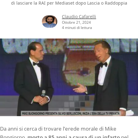
di lasciare la RAI per Mediaset dopo Lascia o Raddoppia
Claudio Cafarelli
Ottobre 21, 2024
4 minuti di lettura
Da anni si cerca di trovare l’erede morale di Mike
Bongiorno,
morto a 85 anni a causa di un infarto
nel