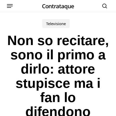
Menu
Skip
Contrataque
cer
to
main
Televisione
content
Non so recitare,
sono il primo a
dirlo: attore
stupisce ma i
fan lo
difendono