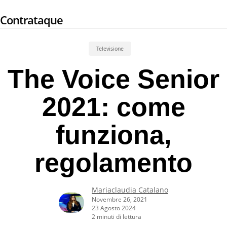
Skip
Contrataque
to
main
content
Televisione
The Voice Senior
2021: come
funziona,
regolamento
Mariaclaudia Catalano
Novembre 26, 2021
23 Agosto 2024
2 minuti di lettura