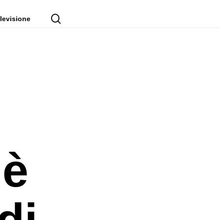
cerca
levisione
 è
di