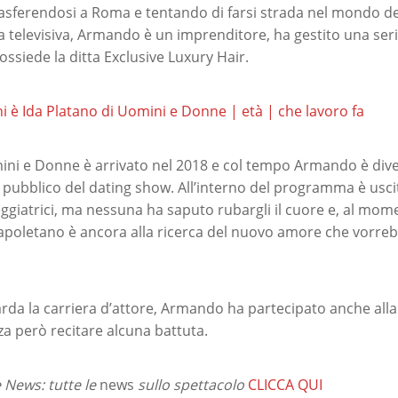
rasferendosi a Roma e tentando di farsi strada nel mondo de
ra televisiva, Armando è un imprenditore, ha gestito una serie
ssiede la ditta Exclusive Luxury Hair.
i è Ida Platano di Uomini e Donne | età | che lavoro fa
ini e Donne è arrivato nel 2018 e col tempo Armando è div
pubblico del dating show. All’interno del programma è usci
ggiatrici, ma nessuna ha saputo rubargli il cuore e, al mom
apoletano è ancora alla ricerca del nuovo amore che vorre
rda la carriera d’attore, Armando ha partecipato anche all
a però recitare alcuna battuta.
News: tutte le
news
sullo spettacolo
CLICCA QUI