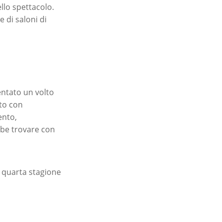
llo spettacolo.
 di saloni di
entato un volto
to con
ento,
bbe trovare con
a quarta stagione