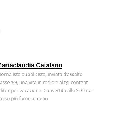
ariaclaudia Catalano
iornalista pubblicista, inviata d’assalto
lasse ‘89, una vita in radio e al tg, content
ditor per vocazione. Convertita alla SEO non
osso più farne a meno