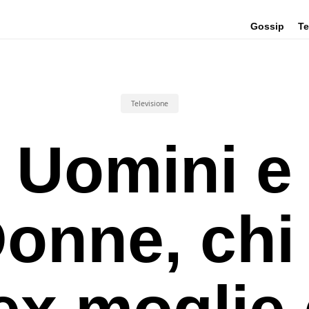
Gossip
Te
Televisione
Uomini e
onne, chi
’ex moglie 