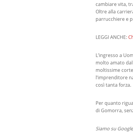
cambiare vita, t
Oltre alla carrie
parrucchiere e po
LEGGI ANCHE:
Ch
L’ingresso a Uom
molto amato dal 
moltissime corte
l’imprenditore n
così tanta forza.
Per quanto rigua
di Gomorra, senz
Siamo su Google 