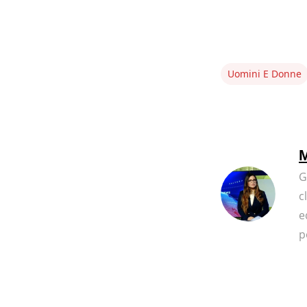
Uomini E Donne
M
G
c
e
p