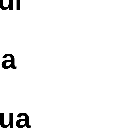
la
ua