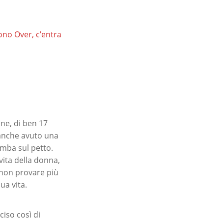
ono Over, c’entra
ne, di ben 17
 anche avuto una
imba sul petto.
vita della donna,
 non provare più
ua vita.
iso così di