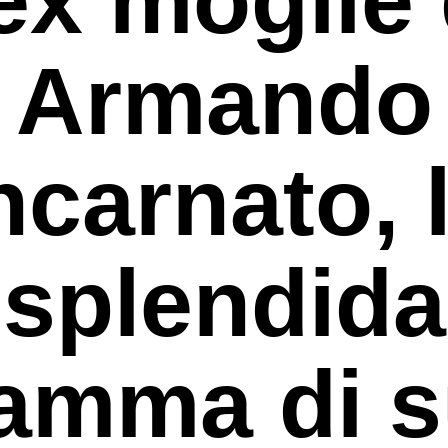
Armando
ncarnato, 
splendida
amma di s
rcare o ESC per uscire