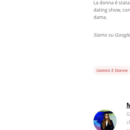
La donna è stata
dating show, con 
dama.
Siamo su Google 
Uomini E Donne
M
G
c