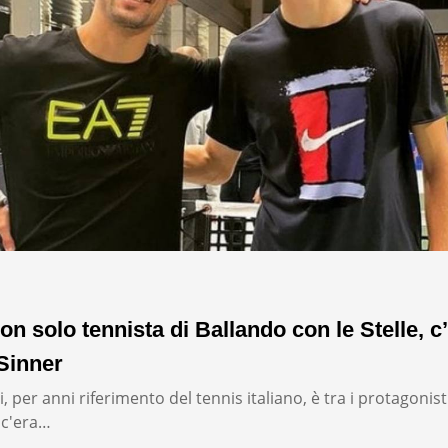
on solo tennista di Ballando con le Stelle, c’
Sinner
, per anni riferimento del tennis italiano, è tra i protagonist
: c'era…