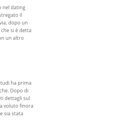
 nel dating
tregato il
avia, dopo un
che si è detta
on un altro
studi ha prima
tiche. Dopo di
i dettagli sul
a voluto finora
e sia stata