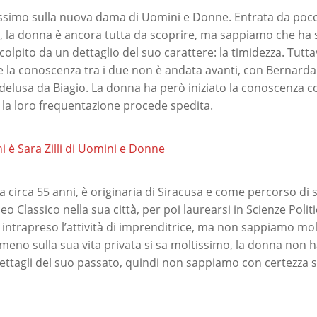
simo sulla nuova dama di Uomini e Donne. Entrata da poco
, la donna è ancora tutta da scoprire, ma sappiamo che ha s
 colpito da un dettaglio del suo carattere: la timidezza. Tutt
le la conoscenza tra i due non è andata avanti, con Bernarda 
lusa da Biagio. La donna ha però iniziato la conoscenza c
la loro frequentazione procede spedita.
i è Sara Zilli di Uomini e Donne
 circa 55 anni, è originaria di Siracusa e come percorso di 
ceo Classico nella sua città, per poi laurearsi in Scienze Poli
a intrapreso l’attività di imprenditrice, ma non sappiamo molt
eno sulla sua vita privata si sa moltissimo, la donna non h
ettagli del suo passato, quindi non sappiamo con certezza s