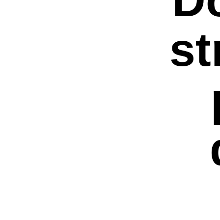
st
Premi invio per ce