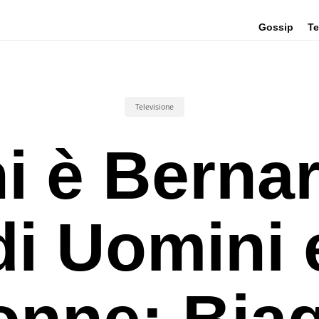
Gossip
Te
Televisione
i è Berna
di Uomini 
onne: Biag