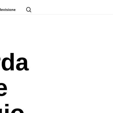
cerca
levisione
rda
e
io