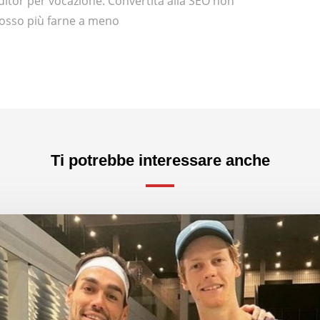
ditor per vocazione. Convertita alla SEO non
osso più farne a meno
Ti potrebbe interessare anche