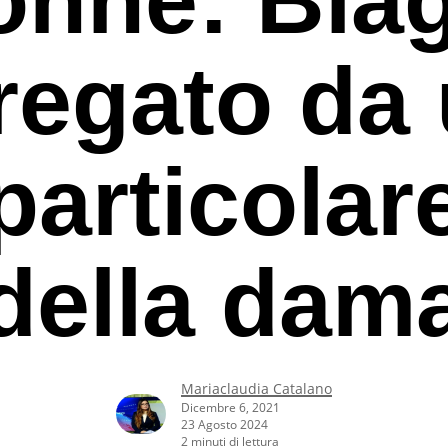
regato da
particolar
della dam
Mariaclaudia Catalano
rcare o ESC per uscire
Dicembre 6, 2021
23 Agosto 2024
2 minuti di lettura