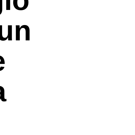
 un
e
a