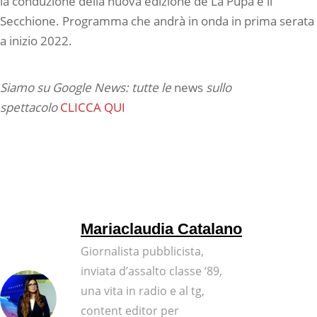
la conduzione della nuova edizione de La Pupa e il
Secchione. Programma che andrà in onda in prima serata
a inizio 2022.
Siamo su Google News: tutte le
news
sullo
spettacolo
CLICCA QUI
Mariaclaudia Catalano
Giornalista pubblicista,
inviata d’assalto classe ‘89,
una vita in radio e al tg,
content editor per