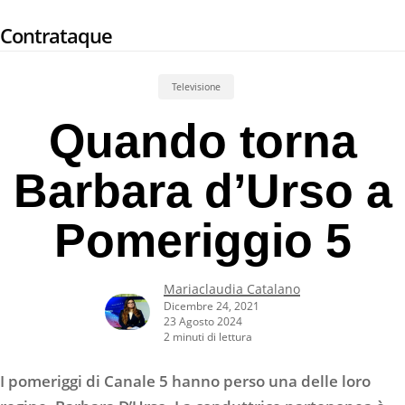
Skip
Contrataque
to
main
content
Televisione
Quando torna
Barbara d’Urso a
Pomeriggio 5
Mariaclaudia Catalano
Dicembre 24, 2021
23 Agosto 2024
2 minuti di lettura
I pomeriggi di Canale 5 hanno perso una delle loro