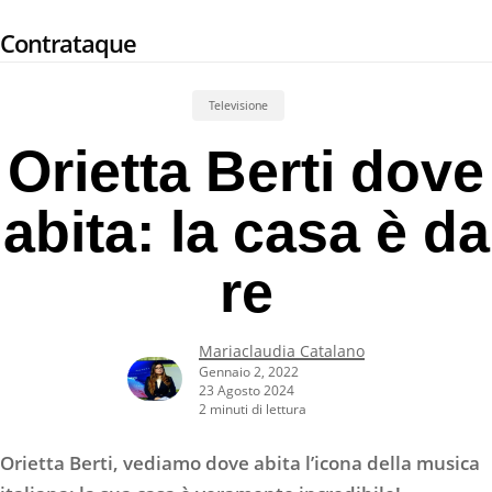
Skip
Contrataque
to
main
content
Televisione
Orietta Berti dove
abita: la casa è da
re
Mariaclaudia Catalano
Gennaio 2, 2022
23 Agosto 2024
2 minuti di lettura
Orietta Berti, vediamo dove abita l’icona della musica