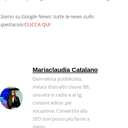
Siamo su Google News: tutte le
news
sullo
spettacolo
CLICCA QUI
Mariaclaudia Catalano
Giornalista pubblicista,
inviata d’assalto classe ‘89,
una vita in radio e al tg,
content editor per
vocazione. Convertita alla
SEO non posso più farne a
meno