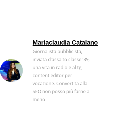
Mariaclaudia Catalano
Giornalista pubblicista,
inviata d’assalto classe ‘89,
una vita in radio e al tg,
content editor per
vocazione. Convertita alla
SEO non posso più farne a
meno