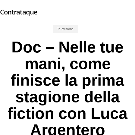
Skip
Contrataque
to
main
content
Televisione
Doc – Nelle tue
mani, come
finisce la prima
stagione della
fiction con Luca
Argentero