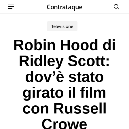
Menu
Skip
Contrataque
cer
to
main
Televisione
content
Robin Hood di
Ridley Scott:
dov’è stato
girato il film
con Russell
Crowe