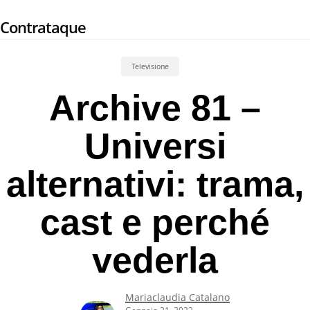
Skip
Contrataque
to
main
content
Televisione
Archive 81 –
Universi
alternativi: trama,
cast e perché
vederla
Mariaclaudia Catalano
Gennaio 21, 2022