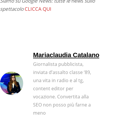
Siamo su Google News: tutte le
news
sullo
spettacolo
CLICCA QUI
Mariaclaudia Catalano
Giornalista pubblicista,
inviata d’assalto classe ‘89,
una vita in radio e al tg,
content editor per
vocazione. Convertita alla
SEO non posso più farne a
meno