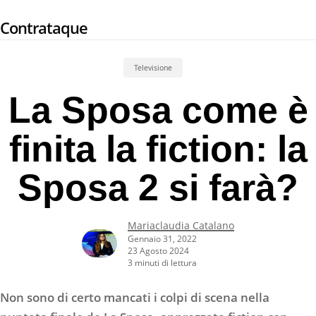
Skip
Contrataque
to
main
content
Televisione
La Sposa come è
finita la fiction: la
Sposa 2 si farà?
Mariaclaudia Catalano
Gennaio 31, 2022
23 Agosto 2024
3 minuti di lettura
Non sono di certo mancati i colpi di scena nella