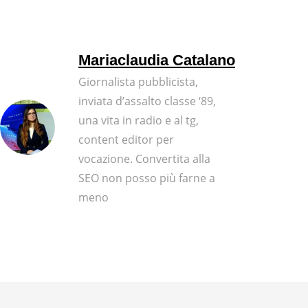
Mariaclaudia Catalano
Giornalista pubblicista,
inviata d’assalto classe ‘89,
una vita in radio e al tg,
content editor per
vocazione. Convertita alla
SEO non posso più farne a
meno