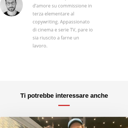
d’amore su commissione in
terza elementare al
copywriting. Appassionato
di cinema e serie TV, pare io
sia riuscito a farne un
lavoro.
Ti potrebbe interessare anche