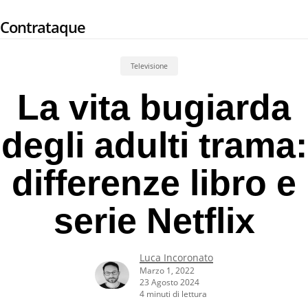
Skip
Contrataque
to
main
content
Televisione
La vita bugiarda
degli adulti trama:
differenze libro e
serie Netflix
Luca Incoronato
Marzo 1, 2022
23 Agosto 2024
4 minuti di lettura