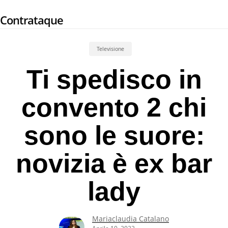
Skip
Contrataque
to
main
content
Televisione
Ti spedisco in
convento 2 chi
sono le suore:
novizia è ex bar
lady
Mariaclaudia Catalano
Aprile 10, 2022