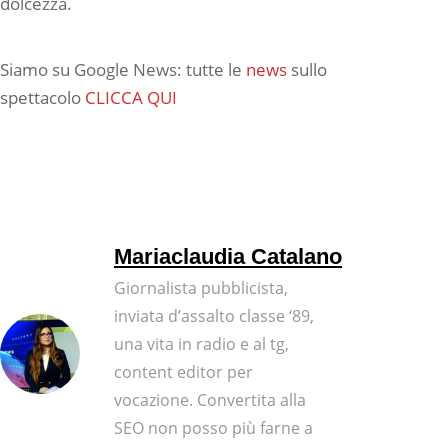
dolcezza.
Siamo su Google News: tutte le
news
sullo
spettacolo
CLICCA QUI
Mariaclaudia Catalano
Giornalista pubblicista,
inviata d’assalto classe ‘89,
una vita in radio e al tg,
content editor per
vocazione. Convertita alla
SEO non posso più farne a