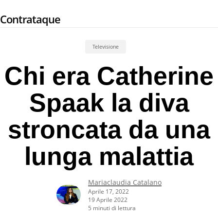
Skip
Contrataque
to
main
content
Televisione
Chi era Catherine
Spaak la diva
stroncata da una
lunga malattia
Mariaclaudia Catalano
Aprile 17, 2022
19 Aprile 2022
5 minuti di lettura