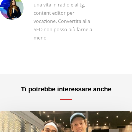
una vita in radio e al tg,
content editor per
vocazione. Convertita alla
SEO non posso più farne a
meno
Ti potrebbe interessare anche