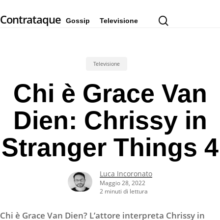
Skip
Contrataque
to
cerca
Gossip
Televisione
main
content
Televisione
Chi è Grace Van
Dien: Chrissy in
Stranger Things 4
Luca Incoronato
Maggio 28, 2022
2 minuti di lettura
Chi è Grace Van Dien? L’attore interpreta Chrissy in