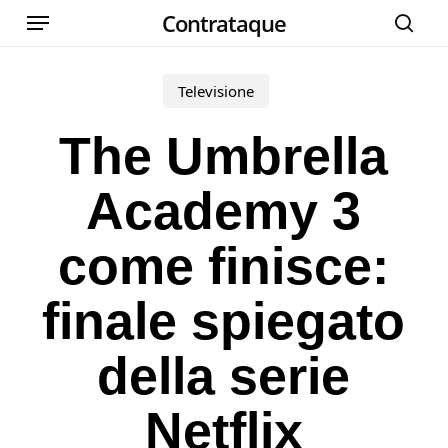
Menu
Skip
Contrataque
cer
to
main
Televisione
content
The Umbrella
Academy 3
come finisce:
finale spiegato
della serie
Netflix