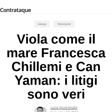
Skip
Contrataque
to
main
content
Gossip
Televisione
Viola come il
mare Francesca
Chillemi e Can
Yaman: i litigi
sono veri
Luca Incoronato
Settembre 17, 2022