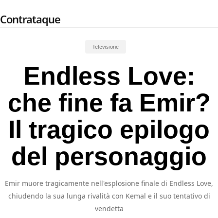
Skip
Contrataque
to
main
content
Televisione
Endless Love:
che fine fa Emir?
Il tragico epilogo
del personaggio
Emir muore tragicamente nell'esplosione finale di Endless Love,
chiudendo la sua lunga rivalità con Kemal e il suo tentativo di
vendetta