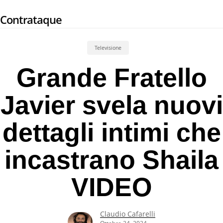
Skip
Contrataque
to
main
content
Televisione
Grande Fratello
Javier svela nuovi
dettagli intimi che
incastrano Shaila
VIDEO
Claudio Cafarelli
Ottobre 24, 2024