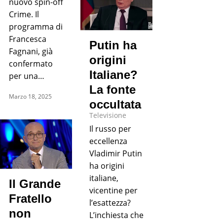
nuovo spin-off
Crime. Il
programma di
Francesca
Putin ha
Fagnani, già
origini
confermato
Italiane?
per una…
La fonte
Marzo 18, 2025
occultata
Televisione
Il russo per
eccellenza
Vladimir Putin
ha origini
italiane,
Il Grande
vicentine per
Fratello
l’esattezza?
non
L’inchiesta che