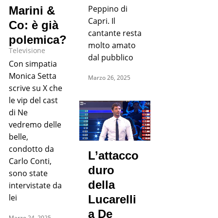
Peppino di
Marini &
Capri. Il
Co: è già
cantante resta
polemica?
molto amato
Televisione
dal pubblico
Con simpatia
Monica Setta
Marzo 26, 2025
scrive su X che
le vip del cast
di Ne
vedremo delle
belle,
condotto da
L’attacco
Carlo Conti,
duro
sono state
della
intervistate da
lei
Lucarelli
a De
Marzo 24, 2025