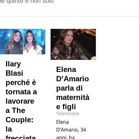
le quinte e non solo
Ilary
Elena
Blasi
D’Amario
perché è
parla di
tornata a
maternità
lavorare
e figli
a The
Televisione
Couple:
Elena
la
D’Amario, 34
anni, ha
frecciata