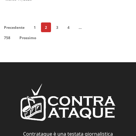
Precedente
1
2
3
4
…
758
Prossimo
Contrataque è una testata giornalistica