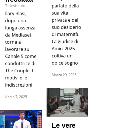
parlato della
Televisione
sua vita
Ilary Blasi,
privata e del
dopo una
suo desiderio
lunga assenza
di maternità.
da Mediaset,
La giudice di
torna a
Amici 2025
lavorare su
coltiva un
Canale 5 come
dolce sogno
conduttrice di
The Couple. I
Marzo 29, 2025
motivi e le
indiscrezioni
Aprile 7, 2025
Le vere