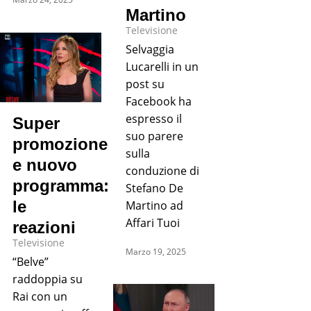
Martino
Televisione
Selvaggia
Lucarelli in un
post su
Facebook ha
espresso il
Super
suo parere
promozione
sulla
e nuovo
conduzione di
programma:
Stefano De
le
Martino ad
Affari Tuoi
reazioni
Televisione
Marzo 19, 2025
“Belve”
raddoppia su
Rai con un