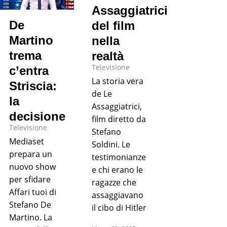
Assaggiatrici
De
del film
Martino
nella
trema
realtà
Televisione
c’entra
La storia vera
Striscia:
de Le
la
Assaggiatrici,
decisione
film diretto da
Televisione
Stefano
Mediaset
Soldini. Le
prepara un
testimonianze
nuovo show
e chi erano le
per sfidare
ragazze che
Affari tuoi di
assaggiavano
Stefano De
il cibo di Hitler
Martino. La