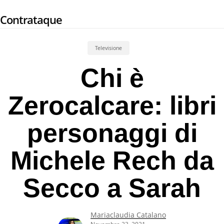
Skip
Contrataque
to
main
content
Televisione
Chi è
Zerocalcare: libri
personaggi di
Michele Rech da
Secco a Sarah
Mariaclaudia Catalano
Novembre 23, 2021