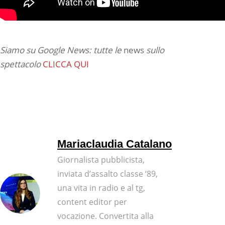
Siamo su Google News: tutte le
news
sullo
spettacolo
CLICCA QUI
Mariaclaudia Catalano
Giornalista pubblicista,
inviata d’assalto classe ‘89,
una vita in radio e al tg,
content editor per
vocazione. Convertita alla