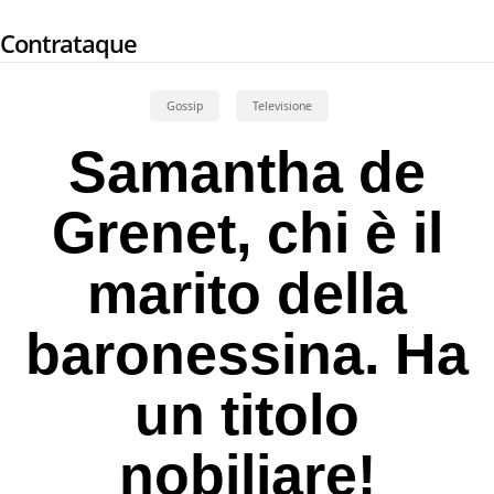
Skip
Contrataque
to
main
content
Gossip
Televisione
Samantha de
Grenet, chi è il
marito della
baronessina. Ha
un titolo
nobiliare!