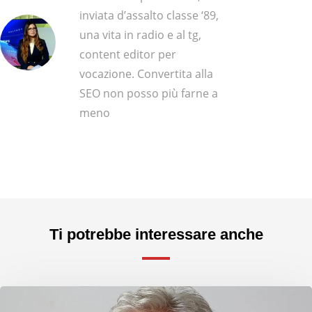
inviata d’assalto classe ‘89,
una vita in radio e al tg,
content editor per
vocazione. Convertita alla
SEO non posso più farne a
meno
Ti potrebbe interessare anche