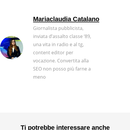
Mariaclaudia Catalano
Giornalista pubblicista,
inviata d’assalto classe ‘89,
una vita in radio e al tg,
content editor per
vocazione. Convertita alla
SEO non posso più farne a
meno
Ti potrebbe interessare anche