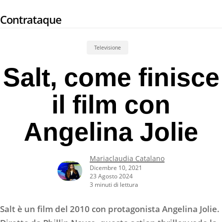
Skip
Contrataque
to
main
content
Televisione
Salt, come finisce
il film con
Angelina Jolie
Mariaclaudia Catalano
Dicembre 10, 2021
23 Agosto 2024
3 minuti di lettura
Salt è un film del 2010 con protagonista Angelina Jolie.