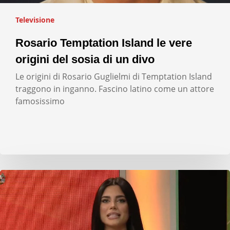
Televisione
Rosario Temptation Island le vere
origini del sosia di un divo
Le origini di Rosario Guglielmi di Temptation Island
traggono in inganno. Fascino latino come un attore
famosissimo