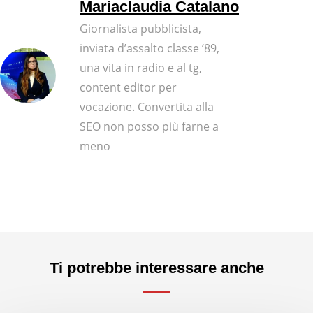
Mariaclaudia Catalano
Giornalista pubblicista,
inviata d’assalto classe ‘89,
una vita in radio e al tg,
content editor per
vocazione. Convertita alla
SEO non posso più farne a
meno
Ti potrebbe interessare anche