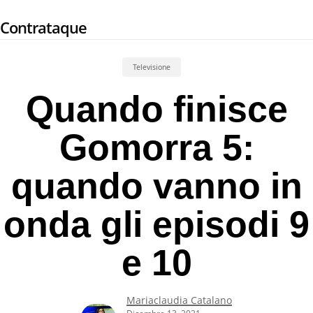
Skip
Contrataque
to
main
content
Televisione
Quando finisce
Gomorra 5:
quando vanno in
onda gli episodi 9
e 10
Mariaclaudia Catalano
Dicembre 13, 2021