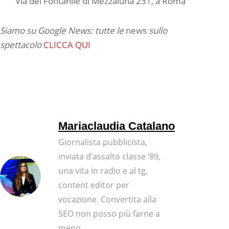
Via del Fontanile di Mezzaluna 231, a Roma
Siamo su Google News: tutte le
news
sullo
spettacolo
CLICCA QUI
Mariaclaudia Catalano
Giornalista pubblicista,
inviata d’assalto classe ‘89,
una vita in radio e al tg,
content editor per
vocazione. Convertita alla
SEO non posso più farne a
meno