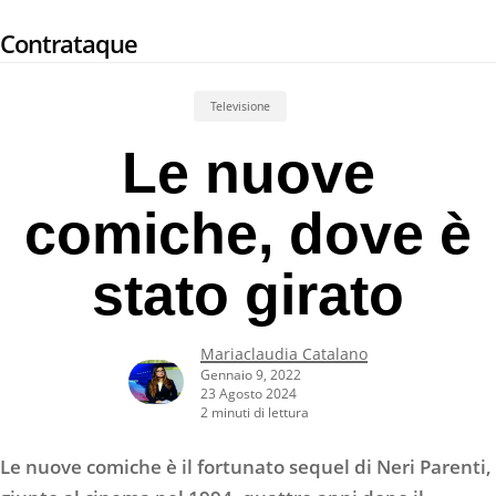
Skip
Contrataque
to
main
content
Televisione
Le nuove
comiche, dove è
stato girato
Mariaclaudia Catalano
Gennaio 9, 2022
23 Agosto 2024
2 minuti di lettura
Le nuove comiche è il fortunato sequel di Neri Parenti,