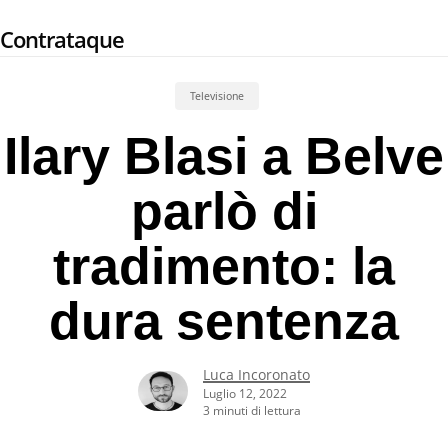
Skip
Contrataque
to
main
content
Televisione
Ilary Blasi a Belve
parlò di
tradimento: la
dura sentenza
Luca Incoronato
Luglio 12, 2022
3 minuti di lettura