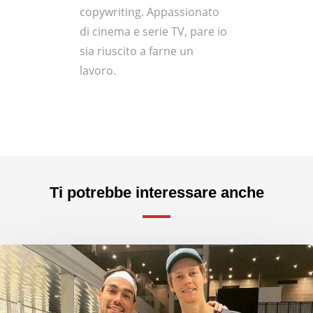
copywriting. Appassionato
di cinema e serie TV, pare io
sia riuscito a farne un
lavoro.
Ti potrebbe interessare anche