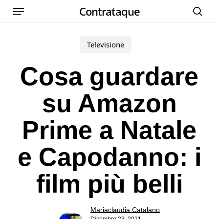
Menu
Skip
Contrataque
cer
to
main
Televisione
content
Cosa guardare
su Amazon
Prime a Natale
e Capodanno: i
film più belli
Mariaclaudia Catalano
Dicembre 23, 2021