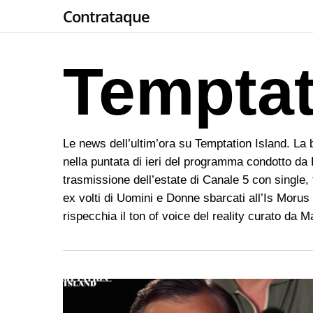
Skip
Contrataque
to
main
Temptat
content
Le news dell’ultim’ora su Temptation Island. La bi
nella puntata di ieri del programma condotto da Fi
trasmissione dell’estate di Canale 5 con single, f
ex volti di Uomini e Donne sbarcati all’Is Moru
rispecchia il ton of voice del reality curato da Ma