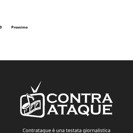
0
Prossimo
Contrataque è una testata giornalistica