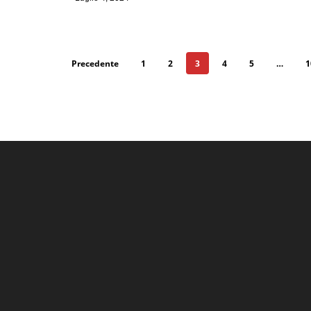
Precedente
1
2
3
4
5
…
1